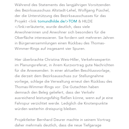
Während des Statements des langjährigen Vorsitzenden
des Bezirksausschuss Altstadt-Lehel, Wolfgang Püschel,
der die Unterstützung des Bezirksausschusses für das
Projekt <link
tomundhilde.de/>TOM
& HILDE
</link>erläuterte, wurde deutlich, dass viele
Anwohnerinnen und Anwohner sich besonders für die
Oberfläche interessieren. Sie fordern seit mehreren Jahren
in Bürgerversammlungen einen Rückbau des Thomas-
Wimmer-Rings auf insgesamt vier Spuren.
Hier überbrachte Christina Weis-Hiller, Verkehrsexpertin
im Planungsreferat, in ihrem Kurzvortrag gute Nachrichten
für die Anwesenden. In einer aktuellen Beschlussvorlage,
die derzeit dem Bezirksausschuss zur Stellungnahme
vorliege, schlage die Verwaltung erneut den Rückbau des
Thomas-Wimmer-Rings vor. Die Gutachten haben
demnach den Beleg geliefert, dass der Verkehr
ausreichend leistungsfähig fließen könne, wenn auf je eine
Fahrspur verzichtet werde. Lediglich die Knotenpunkte
würden weiterhin dreispurig bleiben.
Projektleiter Bernhard Deurer machte in seinem Vortrag
daher mehrmals deutlich, dass die neue Tiefgarage