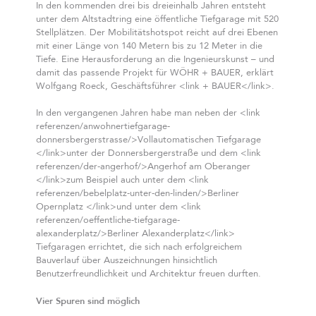
In den kommenden drei bis dreieinhalb Jahren entsteht
unter dem Altstadtring eine öffentliche Tiefgarage mit 520
Stellplätzen. Der Mobilitätshotspot reicht auf drei Ebenen
mit einer Länge von 140 Metern bis zu 12 Meter in die
Tiefe. Eine Herausforderung an die Ingenieurskunst – und
damit das passende Projekt für WÖHR + BAUER, erklärt
Wolfgang Roeck, Geschäftsführer <link
+ BAUER</link>.
In den vergangenen Jahren habe man neben der <link
referenzen/anwohnertiefgarage-
donnersbergerstrasse/>Vollautomatischen Tiefgarage
</link>unter der Donnersbergerstraße und dem <link
referenzen/der-angerhof/>Angerhof am Oberanger
</link>zum Beispiel auch unter dem <link
referenzen/bebelplatz-unter-den-linden/>Berliner
Opernplatz </link>und unter dem <link
referenzen/oeffentliche-tiefgarage-
alexanderplatz/>Berliner Alexanderplatz</link>
Tiefgaragen errichtet, die sich nach erfolgreichem
Bauverlauf über Auszeichnungen hinsichtlich
Benutzerfreundlichkeit und Architektur freuen durften.
Vier Spuren sind möglich