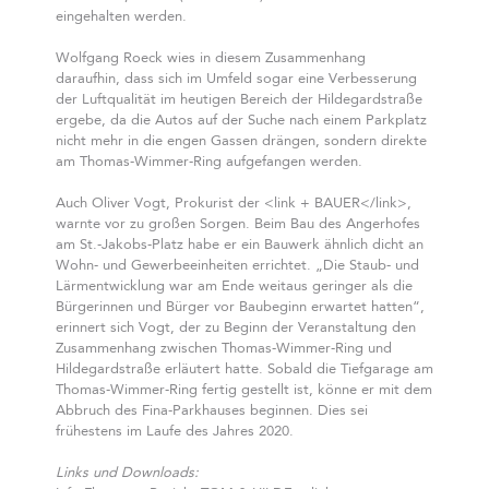
eingehalten werden.
Wolfgang Roeck wies in diesem Zusammenhang
daraufhin, dass sich im Umfeld sogar eine Verbesserung
der Luftqualität im heutigen Bereich der Hildegardstraße
ergebe, da die Autos auf der Suche nach einem Parkplatz
nicht mehr in die engen Gassen drängen, sondern direkte
am Thomas-Wimmer-Ring aufgefangen werden.
Auch Oliver Vogt, Prokurist der <link
+ BAUER</link>,
warnte vor zu großen Sorgen. Beim Bau des Angerhofes
am St.-Jakobs-Platz habe er ein Bauwerk ähnlich dicht an
Wohn- und Gewerbeeinheiten errichtet. „Die Staub- und
Lärmentwicklung war am Ende weitaus geringer als die
Bürgerinnen und Bürger vor Baubeginn erwartet hatten“,
erinnert sich Vogt, der zu Beginn der Veranstaltung den
Zusammenhang zwischen Thomas-Wimmer-Ring und
Hildegardstraße erläutert hatte. Sobald die Tiefgarage am
Thomas-Wimmer-Ring fertig gestellt ist, könne er mit dem
Abbruch des Fina-Parkhauses beginnen. Dies sei
frühestens im Laufe des Jahres 2020.
Links und Downloads: