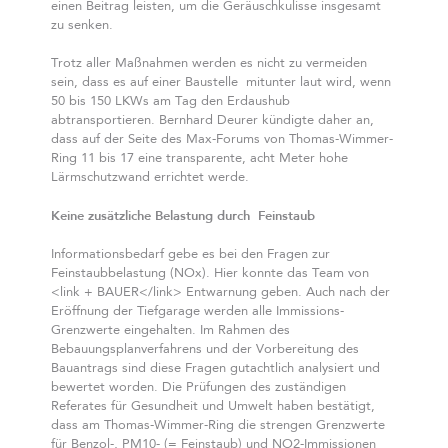
einen Beitrag leisten, um die Geräuschkulisse insgesamt
zu senken.
Trotz aller Maßnahmen werden es nicht zu vermeiden
sein, dass es auf einer Baustelle mitunter laut wird, wenn
50 bis 150 LKWs am Tag den Erdaushub
abtransportieren. Bernhard Deurer kündigte daher an,
dass auf der Seite des Max-Forums von Thomas-Wimmer-
Ring 11 bis 17 eine transparente, acht Meter hohe
Lärmschutzwand errichtet werde.
Keine zusätzliche Belastung durch Feinstaub
Informationsbedarf gebe es bei den Fragen zur
Feinstaubbelastung (NOx). Hier konnte das Team von
<link
+ BAUER</link> Entwarnung geben. Auch nach der
Eröffnung der Tiefgarage werden alle Immissions-
Grenzwerte eingehalten. Im Rahmen des
Bebauungsplanverfahrens und der Vorbereitung des
Bauantrags sind diese Fragen gutachtlich analysiert und
bewertet worden. Die Prüfungen des zuständigen
Referates für Gesundheit und Umwelt haben bestätigt,
dass am Thomas-Wimmer-Ring die strengen Grenzwerte
für Benzol-, PM10- (= Feinstaub) und NO2-Immissionen